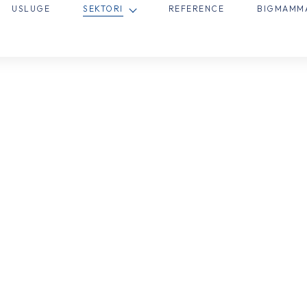
USLUGE
SEKTORI
REFERENCE
BIGMAM
ata
e objekte kroz
očnu brigu.
Partnerstvo
Na Duge Staze