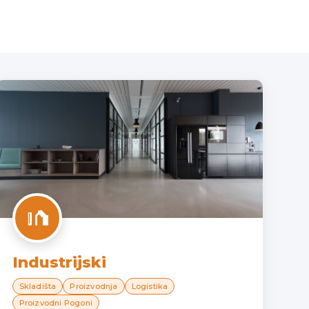
Industrijski
Skladišta
Proizvodnja
Logistika
Proizvodni Pogoni