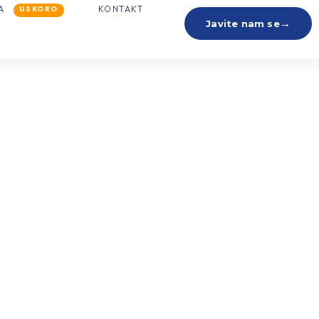
MA
KONTAKT
USKORO
→
Javite nam se