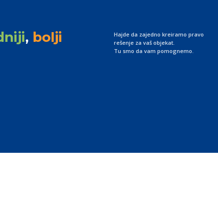
niji
,
bolji
Hajde da zajedno kreiramo pravo
rešenje za vaš objekat.
Tu smo da vam pomognemo.
Usluge
Sektori
Usluge Čišćenja
Komercijalni
Dezinfekcija i Dezinsekcija
Medicinski
Održavanje Zelenih Površina
Industrijski
Industrijsko pranje veša