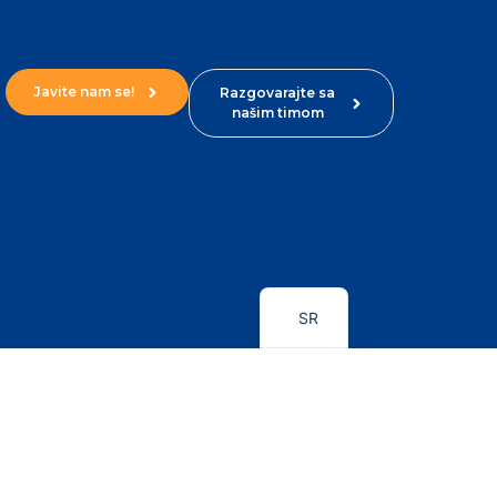
Javite nam se!
Razgovarajte sa
našim timom
SR
Kontakt
+381 63 665 660
hello@biggroup.rs
Bulevar Zorana Đinđića 10a