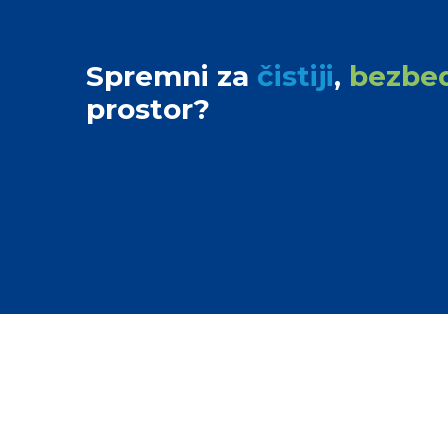
Spremni za
čistiji
,
bezbed
prostor?
Brzi Linkovi
Profesionalno čišćenje uz
Početna
preciznost i poverenje.
O Nama
Usluge
Sektori