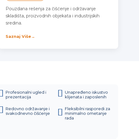
Pouzdana rešenja za čišćenje i održavanje
skladišta, proizvodnih objekata i industrijskih
sredina.
Saznaj Više
→
Profesionalni ugled i
Unapređeno iskustvo
prezentacija
klijenata i zaposlenih
Redovno održavanje i
Fleksibilni rasporedi za
svakodnevno čišćenje
minimalno ometanje
rada