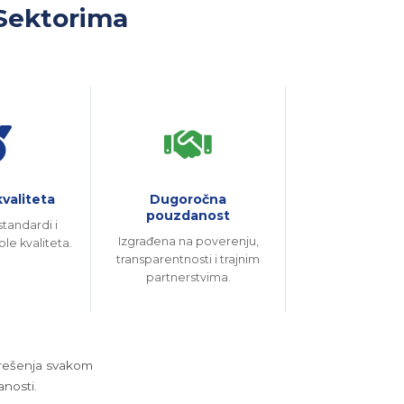
 Sektorima
valiteta
Dugoročna
pouzdanost
tandardi i
Izgrađena na poverenju,
le kvaliteta.
transparentnosti i trajnim
partnerstvima.
 rešenja svakom
nosti.