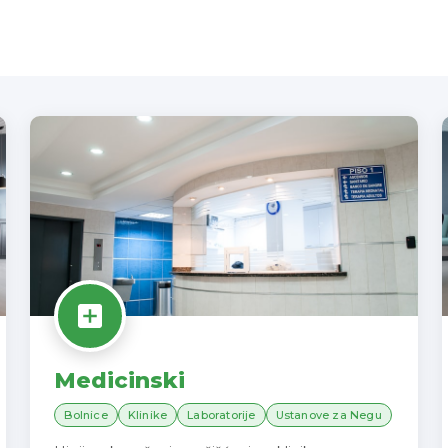
Medicinski
Bolnice
Klinike
Laboratorije
Ustanove za Negu