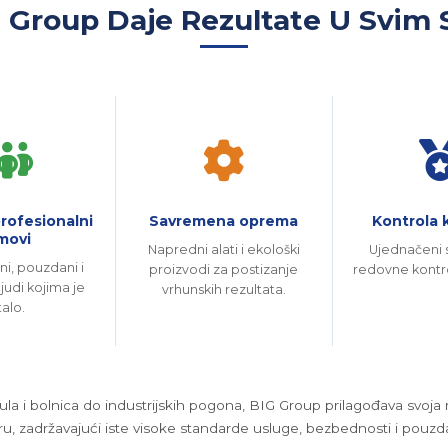
 Group Daje Rezultate U Svim
rofesionalni
Savremena oprema
Kontrola k
movi
Napredni alati i ekološki
Ujednačeni s
ni, pouzdani i
proizvodi za postizanje
redovne kontro
ljudi kojima je
vrhunskih rezultata.
talo.
ula i bolnica do industrijskih pogona, BIG Group prilagođava svoja
ru, zadržavajući iste visoke standarde usluge, bezbednosti i pouzda