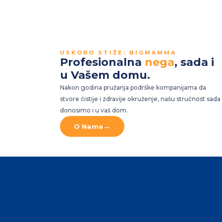
USKORO STIŽE: BIGMAMMA
Profesionalna
nega
, sada i
u Vašem domu.
Nakon godina pružanja podrške kompanijama da
stvore čistije i zdravije okruženje, našu stručnost sada
donosimo i u vaš dom.
→
O Nama