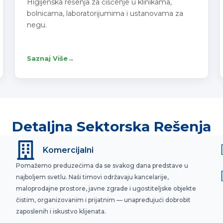
Higijenska rešenja za čišćenje u klinikama,
bolnicama, laboratorijumima i ustanovama za
negu.
Saznaj Više
→
Detaljna Sektorska Rešenja
Komercijalni
Pomažemo preduzećima da se svakog dana predstave u
najboljem svetlu. Naši timovi održavaju kancelarije,
maloprodajne prostore, javne zgrade i ugostiteljske objekte
čistim, organizovanim i prijatnim — unapređujući dobrobit
zaposlenih i iskustvo klijenata.