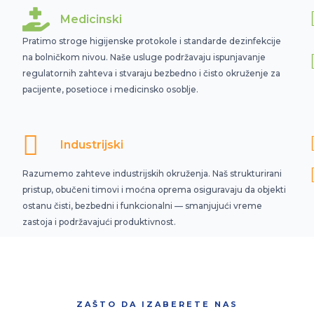
Medicinski
Pratimo stroge higijenske protokole i standarde dezinfekcije
na bolničkom nivou. Naše usluge podržavaju ispunjavanje
regulatornih zahteva i stvaraju bezbedno i čisto okruženje za
pacijente, posetioce i medicinsko osoblje.
Industrijski
Razumemo zahteve industrijskih okruženja. Naš strukturirani
pristup, obučeni timovi i moćna oprema osiguravaju da objekti
ostanu čisti, bezbedni i funkcionalni — smanjujući vreme
zastoja i podržavajući produktivnost.
ZAŠTO DA IZABERETE NAS