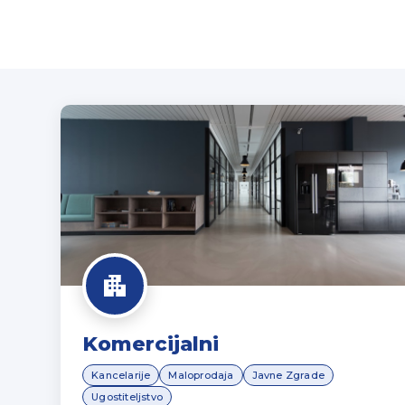
Komercijalni
Kancelarije
Maloprodaja
Javne Zgrade
Ugostiteljstvo