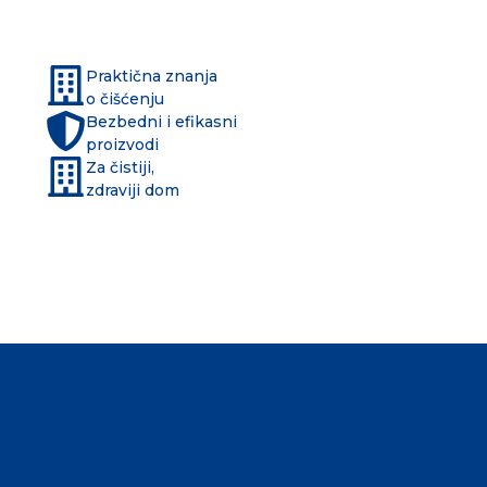
Praktična znanja
o čišćenju
Bezbedni i efikasni
proizvodi
Za čistiji,
zdraviji dom