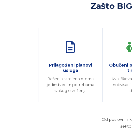
Zašto BIG
Prilagođeni planovi
Obučeni p
usluga
ti
Rešenja skrojena prema
Kvalifikova
jedinstvenim potrebama
motivisani 
svakog okruženja.
s
Od poslovnih k
sekto