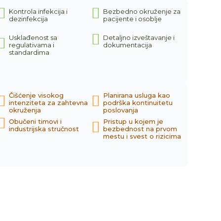
Kontrola infekcija i
Bezbedno okruženje za
dezinfekcija
pacijente i osoblje
Usklađenost sa
Detaljno izveštavanje i
regulativama i
dokumentacija
standardima
Čišćenje visokog
Planirana usluga kao
intenziteta za zahtevna
podrška kontinuitetu
okruženja
poslovanja
Obučeni timovi i
Pristup u kojem je
industrijska stručnost
bezbednost na prvom
mestu i svest o rizicima