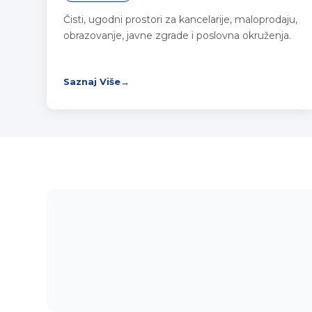
Čisti, ugodni prostori za kancelarije, maloprodaju,
obrazovanje, javne zgrade i poslovna okruženja.
Saznaj Više
→